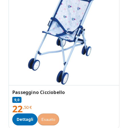
Passeggino Cicciobello
9,0
22
,50
€
Dettagli
Esaurito