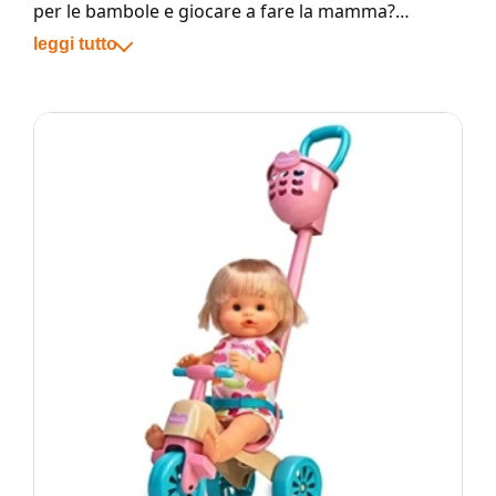
per le bambole e giocare a fare la mamma?
Confronta le offerte e scegli tra tanti accessori e
leggi tutto
modelli di ogni marca.