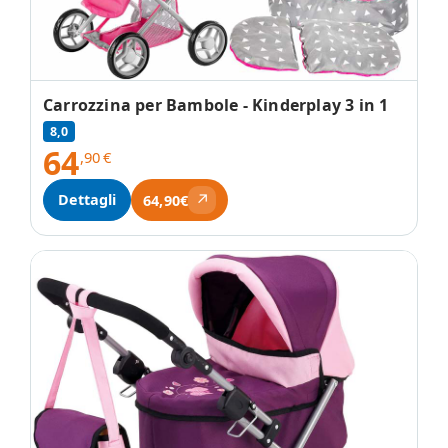
Carrozzina per Bambole - Kinderplay 3 in 1
8,0
64
,90
€
↗
Dettagli
64,90€