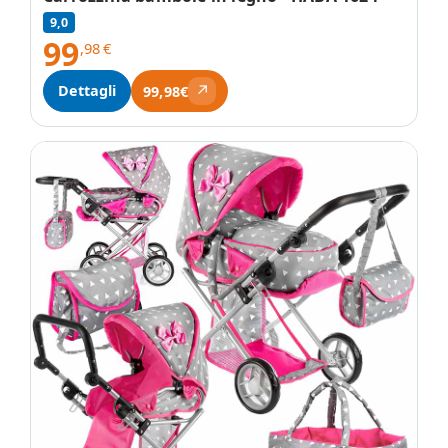
9,0
99
,98
€
↗
Dettagli
99,98€