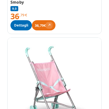
Smoby
9,0
36
,79
€
↗
Dettagli
36,79€