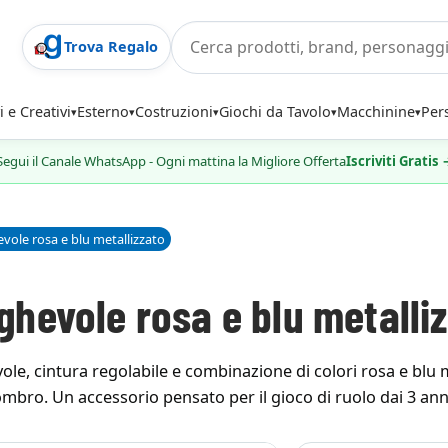
Trova Regalo
i e Creativi
Esterno
Costruzioni
Giochi da Tavolo
Macchinine
Per
Segui il Canale WhatsApp - Ogni mattina la Migliore Offerta
Iscriviti Gratis
ole rosa e blu metallizzato
hevole rosa e blu metalli
le, cintura regolabile e combinazione di colori rosa e blu
ombro. Un accessorio pensato per il gioco di ruolo dai 3 ann