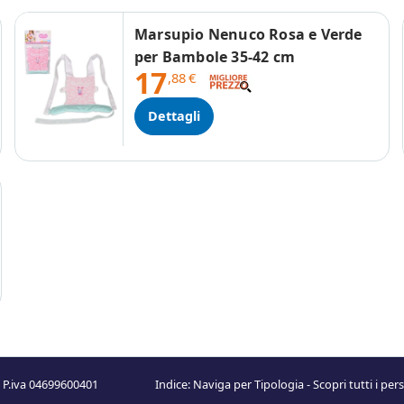
Marsupio Nenuco Rosa e Verde
per Bambole 35-42 cm
17
,88
€
Dettagli
 P.iva 04699600401
Indice:
Naviga per Tipologia
-
Scopri tutti i pe