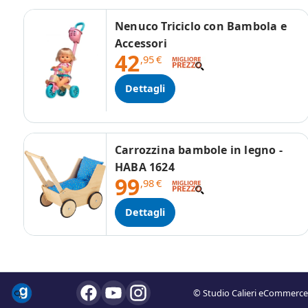
Nenuco Triciclo con Bambola e
Accessori
42
,95
€
Dettagli
Carrozzina bambole in legno -
HABA 1624
99
,98
€
Dettagli
© Studio Calieri eCommerce