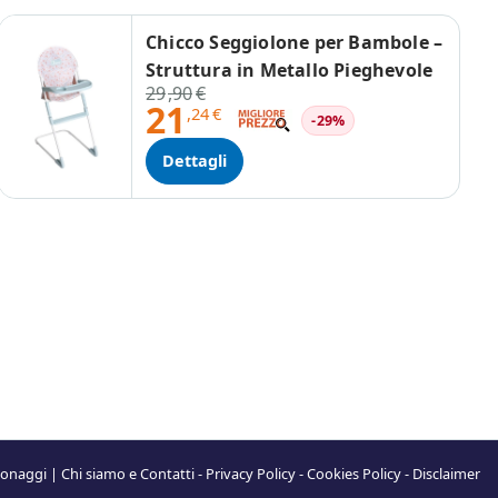
Chicco Seggiolone per Bambole –
Struttura in Metallo Pieghevole
29
,90
€
21
,24
€
-29%
Dettagli
rsonaggi
|
Chi siamo e Contatti
-
Privacy Policy
-
Cookies Policy
-
Disclaimer