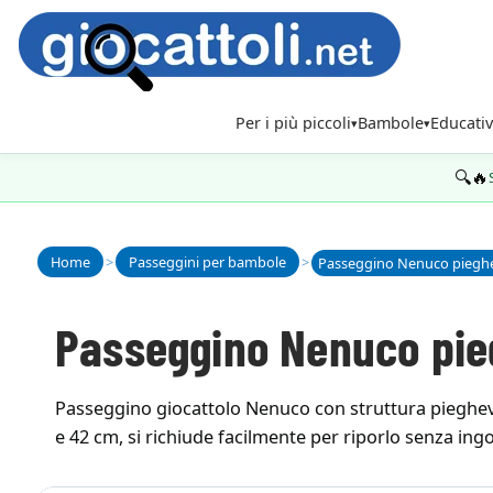
Per i più piccoli
Bambole
Educativ
🔍🔥
Home
>
Passeggini per bambole
>
Passeggino Nenuco pieghev
Passeggino Nenuco pieg
Passeggino giocattolo Nenuco con struttura pieghevo
e 42 cm, si richiude facilmente per riporlo senza ing