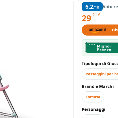
6,2
Voto r
/10
,21
€
29
Dis
Tipologia di Gioc
Passeggini per 
Brand e Marchi
Famosa
Personaggi