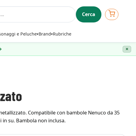
Cerca
sonaggi e Peluche
Brand
Rubriche
 →
✕
zzato
 metallizzato. Compatibile con bambole Nenuco da 35
i in su. Bambola non inclusa.