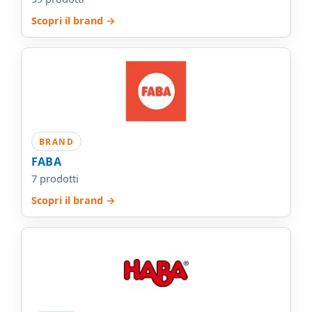
Scopri il brand →
BRAND
FABA
7 prodotti
Scopri il brand →