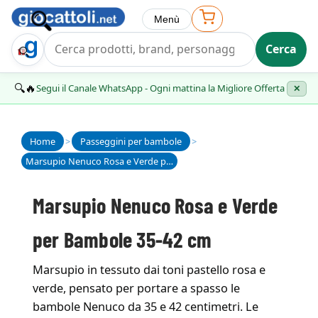
Menù
Cerca
Trova Regalo
🔍🔥
Segui il Canale WhatsApp - Ogni mattina la Migliore Offerta
✕
Home
>
Passeggini per bambole
>
Marsupio Nenuco Rosa e Verde per Bambole 35-42 cm
Marsupio Nenuco Rosa e Verde
per Bambole 35-42 cm
Marsupio in tessuto dai toni pastello rosa e
verde, pensato per portare a spasso le
bambole Nenuco da 35 e 42 centimetri. Le