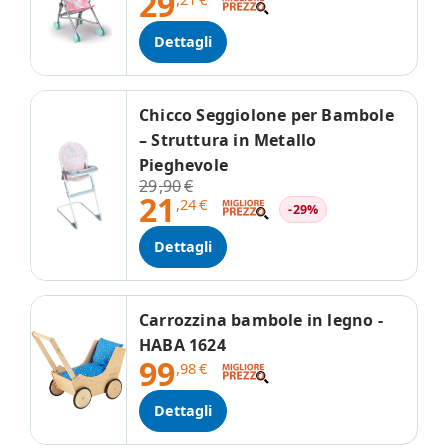
29
Dettagli
Chicco Seggiolone per Bambole
– Struttura in Metallo
Pieghevole
29
,90
€
21
,24
€
-29%
Dettagli
Carrozzina bambole in legno -
HABA 1624
99
,98
€
Dettagli