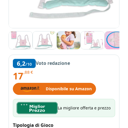
6,2
Voto redazione
/10
,88
€
17
Disponibile su Amazon
La migliore offerta e prezzo
Tipologia di Gioco