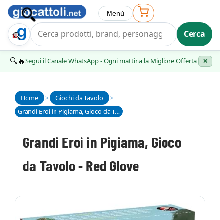
Menù
Cerca
Trova Regalo
🔍🔥
Segui il Canale WhatsApp - Ogni mattina la Migliore Offerta
✕
Home
>
Giochi da Tavolo
>
Grandi Eroi in Pigiama, Gioco da Tavolo - Red Glove
Grandi Eroi in Pigiama, Gioco
da Tavolo - Red Glove