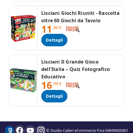
Lisciani Giochi Riuniti - Raccolta
oltre 60 Giochi da Tavolo
11
,90
€
Dettagli
Lisciani Il Grande Gioco
dell'Italia – Quiz Fotografico
Educativo
16
,99
€
Dettagli
© Studio Calieri eCommerce P.iva 04699600401