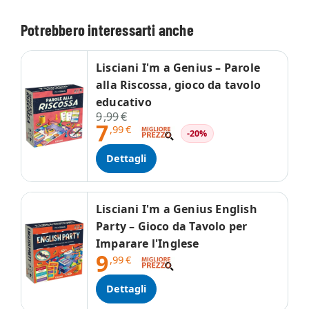
Potrebbero interessarti anche
Lisciani I'm a Genius – Parole
alla Riscossa, gioco da tavolo
educativo
9
,99
€
7
,99
€
-20%
Dettagli
Lisciani I'm a Genius English
Party – Gioco da Tavolo per
Imparare l'Inglese
9
,99
€
Dettagli