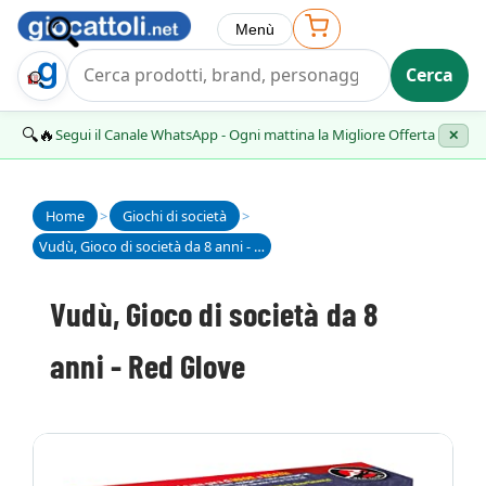
Menù
Cerca
Trova Regalo
🔍🔥
Segui il Canale WhatsApp - Ogni mattina la Migliore Offerta
✕
Home
>
Giochi di società
>
Vudù, Gioco di società da 8 anni - Red Glove
Vudù, Gioco di società da 8
anni - Red Glove