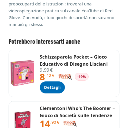
preoccuparti delle istruzioni: troverai una
videospiegazione pratica sul canale YouTube di Red
Glove. Con Vudù, i tuoi giochi di società non saranno
mai più gli stessi.
Potrebbero interessarti anche
Schizzaparola Pocket – Gioco
Educativo di Disegno Lisciani
9
,99
€
8
,12
€
-19%
Dettagli
Clementoni Who's The Boomer –
Gioco di Società sulle Tendenze
14
,90
€