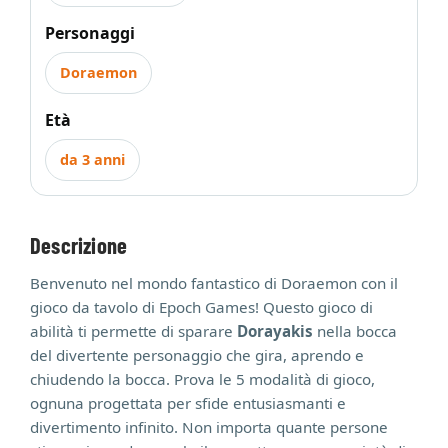
Personaggi
Doraemon
Età
da 3 anni
Descrizione
Benvenuto nel mondo fantastico di Doraemon con il
gioco da tavolo di Epoch Games! Questo gioco di
abilità ti permette di sparare
Dorayakis
nella bocca
del divertente personaggio che gira, aprendo e
chiudendo la bocca. Prova le 5 modalità di gioco,
ognuna progettata per sfide entusiasmanti e
divertimento infinito. Non importa quante persone