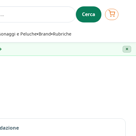
Cerca
sonaggi e Peluche
Brand
Rubriche
 →
✕
edazione