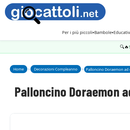
Per i più piccoli
Bambole
Educativ
🔍🔥
Home
>
Decorazioni Compleanno
>
Palloncino Doraemon ad e
Palloncino Doraemon ad