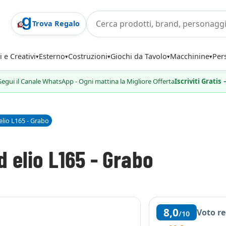
Trova Regalo
i e Creativi
Esterno
Costruzioni
Giochi da Tavolo
Macchinine
Per
Segui il Canale WhatsApp - Ogni mattina la Migliore Offerta
Iscriviti Gratis
lio L165 - Grabo
 elio L165 - Grabo
8,0
Voto r
/10