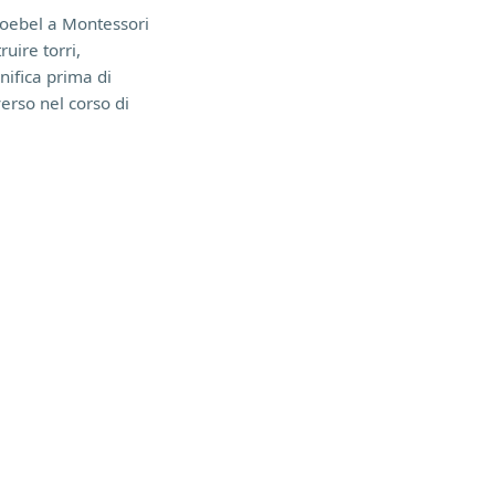
Froebel a Montessori
uire torri,
anifica prima di
erso nel corso di