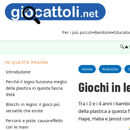
Per i più piccoli
Bambole
Educativ
🔍🔥
IN QUESTA PAGINA
Home
>
Rubriche
>
G
Introduzione
Giochi in 
Perché il legno funziona meglio
della plastica in questa fascia
d'età
Tra i 2 e i 4 anni i ba
Blocchi in legno: il gioco più
versatile che esiste
della plastica a questa 
Hape, Haba e Janod con 
Percorsi e piste: causa-effetto
con le mani