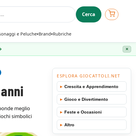
Cerca
sonaggi e Peluche
Brand
Rubriche
 →
✕
ESPLORA GIOCATTOLI.NET
 anni
▸
Crescita e Apprendimento
▸
Gioco e Divertimento
sponde meglio
▸
Feste e Occasioni
iochi simbolici
▸
Altro