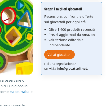
Scopri i migliori giocattoli
Recensioni, confronti e offerte
sui giocattoli per ogni età.
Oltre 1.400 prodotti recensiti
Prezzi aggiornati da Amazon
Valutazione editoriale
indipendente
Vai ai giocattoli
Hai una segnalazione?
Scrivici a
info@giocattoli.net
.
ù a osservare o
in cui un gioco in
i come
Hape
,
Haba
e
o, quali sono le