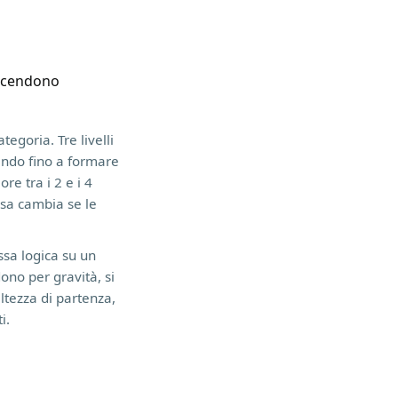
e scendono
egoria. Tre livelli
nando fino a formare
re tra i 2 e i 4
osa cambia se le
ssa logica su un
ono per gravità, si
ltezza di partenza,
i.