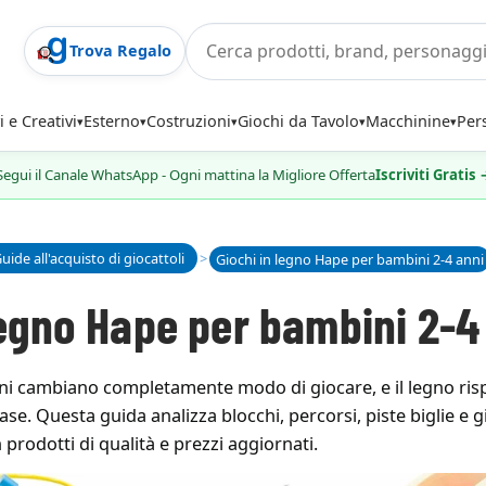
Trova Regalo
i e Creativi
Esterno
Costruzioni
Giochi da Tavolo
Macchinine
Per
Segui il Canale WhatsApp - Ogni mattina la Migliore Offerta
Iscriviti Gratis
uide all'acquisto di giocattoli
>
Giochi in legno Hape per bambini 2-4 anni
legno Hape per bambini 2-4
mbini cambiano completamente modo di giocare, e il legno ri
fase. Questa guida analizza blocchi, percorsi, piste biglie e g
prodotti di qualità e prezzi aggiornati.