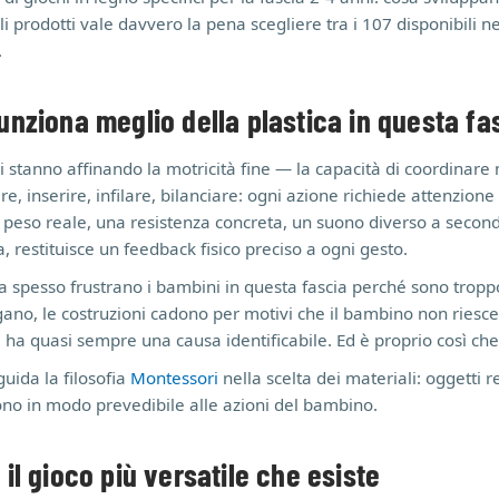
uali prodotti vale davvero la pena scegliere tra i 107 disponibili 
.
unziona meglio della plastica in questa fa
ni stanno affinando la motricità fine — la capacità di coordinare 
e, inserire, infilare, bilanciare: ogni azione richiede attenzione 
 peso reale, una resistenza concreta, un suono diverso a second
 restituisce un feedback fisico preciso a ogni gesto.
era spesso frustrano i bambini in questa fascia perché sono tropp
iegano, le costruzioni cadono per motivi che il bambino non riesce
ta ha quasi sempre una causa identificabile. Ed è proprio così che
guida la filosofia
Montessori
nella scelta dei materiali: oggetti r
ono in modo prevedibile alle azioni del bambino.
 il gioco più versatile che esiste