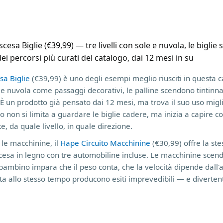
esa Biglie (€39,99) — tre livelli con sole e nuvola, le bigli
ei percorsi più curati del catalogo, dai 12 mesi in su
sa Biglie
(€39,99) è uno degli esempi meglio riusciti in questa cat
e e nuvola come passaggi decorativi, le palline scendono tintin
È un prodotto già pensato dai 12 mesi, ma trova il suo uso miglio
non si limita a guardare le biglie cadere, ma inizia a capire c
te, da quale livello, in quale direzione.
le macchinine, il
Hape Circuito Macchinine
(€30,99) offre la ste
scesa in legno con tre automobiline incluse. Le macchinine scend
 bambino impara che il peso conta, che la velocità dipende dall'a
ta allo stesso tempo producono esiti imprevedibili — e divertent