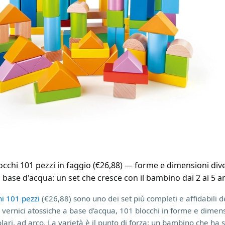
occhi 101 pezzi in faggio (€26,88) — forme e dimensioni div
a base d'acqua: un set che cresce con il bambino dai 2 ai 5 a
hi 101 pezzi
(€26,88) sono uno dei set più completi e affidabili d
 vernici atossiche a base d'acqua, 101 blocchi in forme e dimen
rcolari, ad arco. La varietà è il punto di forza: un bambino che ha