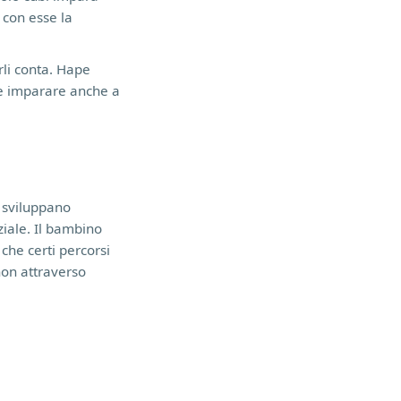
e con esse la
rli conta. Hape
ve imparare anche a
— sviluppano
ziale. Il bambino
che certi percorsi
non attraverso