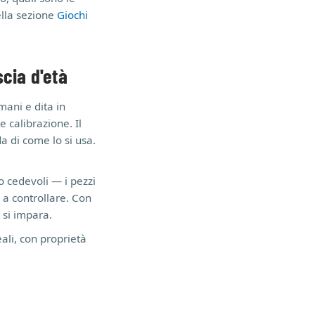
nella sezione
Giochi
scia d'età
mani e dita in
e calibrazione. Il
a di come lo si usa.
o cedevoli — i pezzi
 a controllare. Con
 si impara.
eali, con proprietà