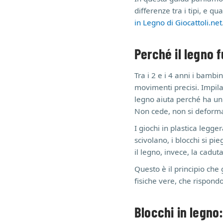
differenze tra i tipi, e q
in Legno di Giocattoli.net
Perché il legno f
Tra i 2 e i 4 anni i bambi
movimenti precisi. Impilar
legno aiuta perché ha un
Non cede, non si deforma,
I giochi in plastica legg
scivolano, i blocchi si p
il legno, invece, la cadu
Questo è il principio che 
fisiche vere, che rispond
Blocchi in legno: