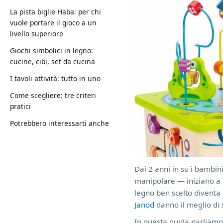
La pista biglie Haba: per chi
vuole portare il gioco a un
livello superiore
Giochi simbolici in legno:
cucine, cibi, set da cucina
I tavoli attività: tutto in uno
Come scegliere: tre criteri
pratici
Potrebbero interessarti anche
Dai 2 anni in su i bambi
manipolare — iniziano a co
legno ben scelto diventa 
Janod
danno il meglio di 
In questa guida parliamo d