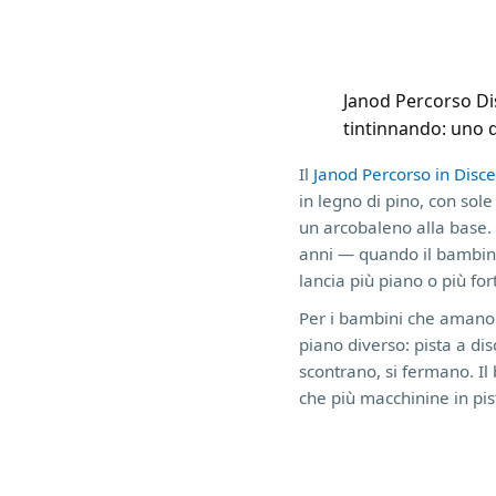
Janod Percorso Disc
tintinnando: uno d
Il
Janod Percorso in Disce
in legno di pino, con sol
un arcobaleno alla base. 
anni — quando il bambino 
lancia più piano o più for
Per i bambini che amano 
piano diverso: pista a di
scontrano, si fermano. Il
che più macchinine in pis