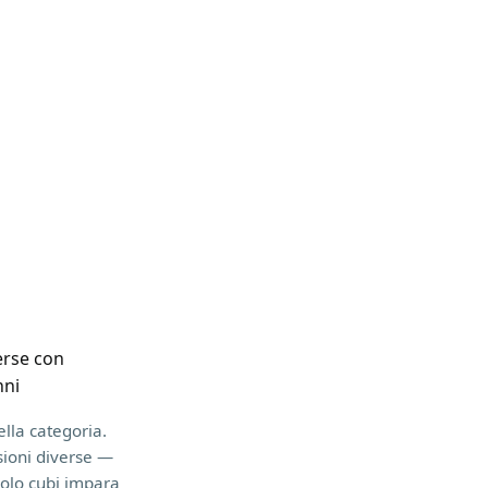
erse con
nni
ella categoria.
sioni diverse —
 solo cubi impara