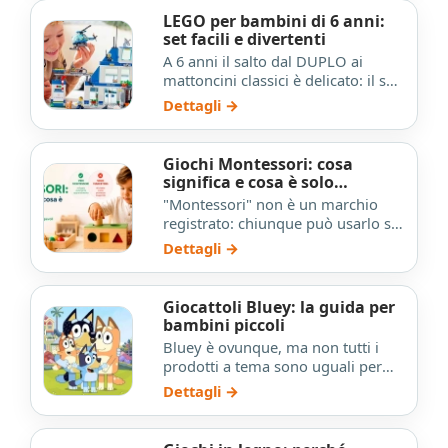
LEGO per bambini di 6 anni:
set facili e divertenti
A 6 anni il salto dal DUPLO ai
mattoncini classici è delicato: il set
sbagliato può scoraggiare. Questa
Dettagli →
guida spiega q…
Giochi Montessori: cosa
significa e cosa è solo
marketing
"Montessori" non è un marchio
registrato: chiunque può usarlo su
qualsiasi prodotto. Questa guida
Dettagli →
spiega i 4 criteri o…
Giocattoli Bluey: la guida per
bambini piccoli
Bluey è ovunque, ma non tutti i
prodotti a tema sono uguali per
qualità e adattabilità all'età. Questa
Dettagli →
guida separa pe…