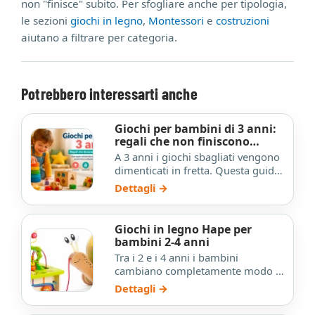
non "finisce" subito. Per sfogliare anche per tipologia,
le sezioni
giochi in legno
,
Montessori
e
costruzioni
aiutano a filtrare per categoria.
Potrebbero interessarti anche
Giochi per bambini di 3 anni:
regali che non finiscono
subito dimenticati
A 3 anni i giochi sbagliati vengono
dimenticati in fretta. Questa guida
spiega cosa fa durare un gioco,
Dettagli →
costruzioni, p…
Giochi in legno Hape per
bambini 2-4 anni
Tra i 2 e i 4 anni i bambini
cambiano completamente modo di
giocare, e il legno risponde meglio
Dettagli →
della plastica a quest…