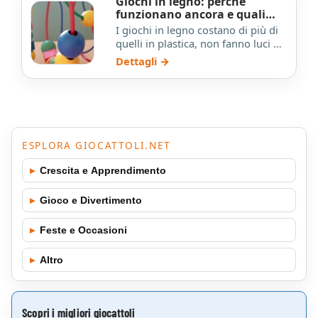
Giochi in legno: perché
funzionano ancora e quali
scegliere
I giochi in legno costano di più di
quelli in plastica, non fanno luci né
suoni, eppure i bambini ci tornano
Dettagli →
sempre. Q…
ESPLORA GIOCATTOLI.NET
▸
Crescita e Apprendimento
▸
Gioco e Divertimento
▸
Feste e Occasioni
▸
Altro
Scopri i migliori giocattoli