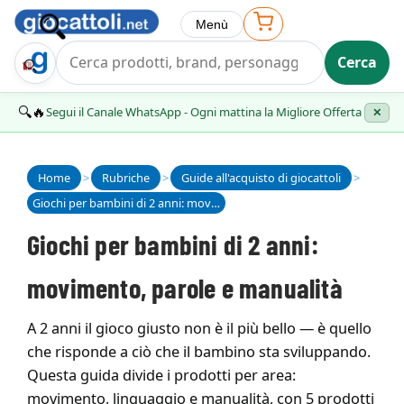
Menù
Cerca
Trova Regalo
🔍🔥
Segui il Canale WhatsApp - Ogni mattina la Migliore Offerta
✕
Home
>
Rubriche
>
Guide all'acquisto di giocattoli
>
Giochi per bambini di 2 anni: movimento, parole e manualità
Giochi per bambini di 2 anni:
movimento, parole e manualità
A 2 anni il gioco giusto non è il più bello — è quello
che risponde a ciò che il bambino sta sviluppando.
Questa guida divide i prodotti per area:
movimento, linguaggio e manualità, con 5 prodotti