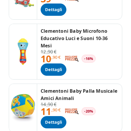
Dettagli
Clementoni Baby Microfono
Educativo Luci e Suoni 10-36
Mesi
12
,90
€
10
,90
€
-16%
Dettagli
Clementoni Baby Palla Musicale
Amici Animali
14
,90
€
11
,90
€
-20%
Dettagli