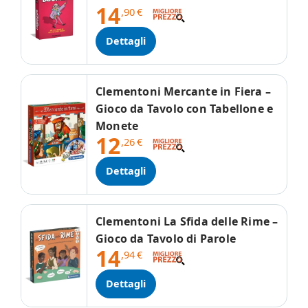
14
,90
€
Dettagli
Clementoni Mercante in Fiera –
Gioco da Tavolo con Tabellone e
Monete
12
,26
€
Dettagli
Clementoni La Sfida delle Rime –
Gioco da Tavolo di Parole
14
,94
€
Dettagli