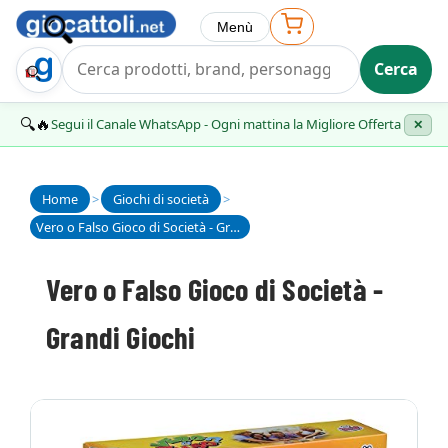
Menù
Cerca
Trova Regalo
🔍🔥
Segui il Canale WhatsApp - Ogni mattina la Migliore Offerta
✕
Home
>
Giochi di società
>
Vero o Falso Gioco di Società - Grandi Giochi
Vero o Falso Gioco di Società -
Grandi Giochi