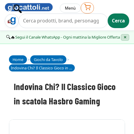
Menù
Cerca
Trova Regalo
🔍🔥
Segui il Canale WhatsApp - Ogni mattina la Migliore Offerta
✕
Home
>
Giochi da Tavolo
>
Indovina Chi? Il Classico Gioco in scatola Hasbro Gaming
Indovina Chi? Il Classico Gioco
in scatola Hasbro Gaming