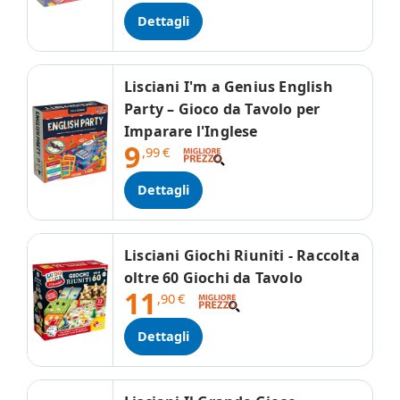
Dettagli
Lisciani I'm a Genius English
Party – Gioco da Tavolo per
Imparare l'Inglese
9
,99
€
Dettagli
Lisciani Giochi Riuniti - Raccolta
oltre 60 Giochi da Tavolo
11
,90
€
Dettagli