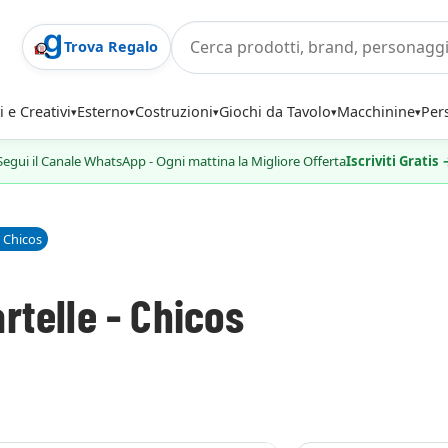
Trova Regalo
i e Creativi
Esterno
Costruzioni
Giochi da Tavolo
Macchinine
Per
Segui il Canale WhatsApp - Ogni mattina la Migliore Offerta
Iscriviti Gratis
- Chicos
rtelle - Chicos