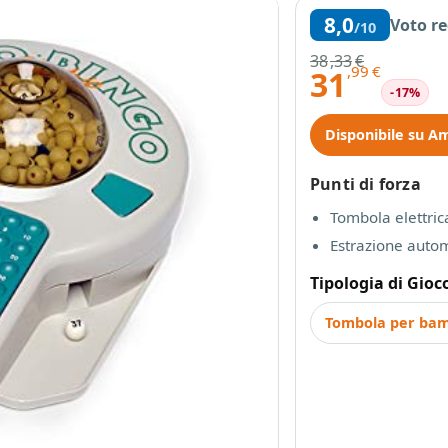
8,0
Voto r
/10
38
,33
€
,99
€
31
-17%
Disponibile su A
Punti di forza
Tombola elettric
Estrazione autom
Tipologia di Gioc
Tombola per bam