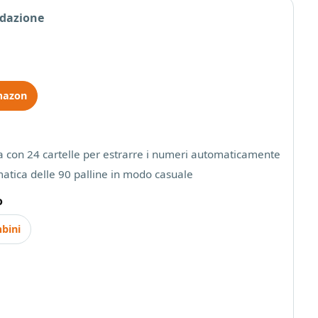
edazione
mazon
a con 24 cartelle per estrarre i numeri automaticamente
atica delle 90 palline in modo casuale
o
bini