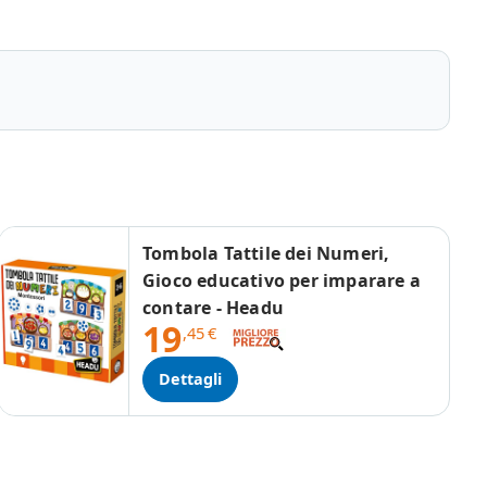
Tombola Tattile dei Numeri,
Gioco educativo per imparare a
contare - Headu
19
,45
€
Dettagli