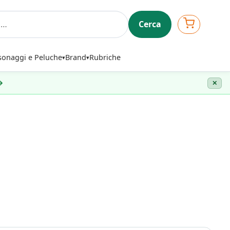
Cerca
sonaggi e Peluche
Brand
Rubriche
 →
✕