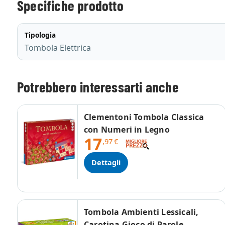
Specifiche prodotto
Tipologia
Tombola Elettrica
Potrebbero interessarti anche
Clementoni Tombola Classica
con Numeri in Legno
17
,97
€
Dettagli
Tombola Ambienti Lessicali,
Carotina Gioco di Parole