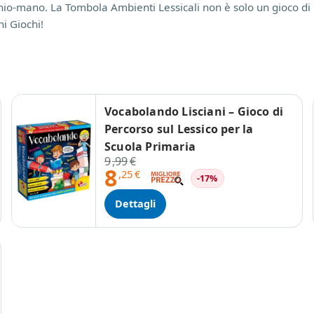
cchio-mano. La Tombola Ambienti Lessicali non è solo un gioco d
ni Giochi!
Vocabolando Lisciani – Gioco di
Percorso sul Lessico per la
Scuola Primaria
9
,99
€
8
,25
€
-17%
Dettagli