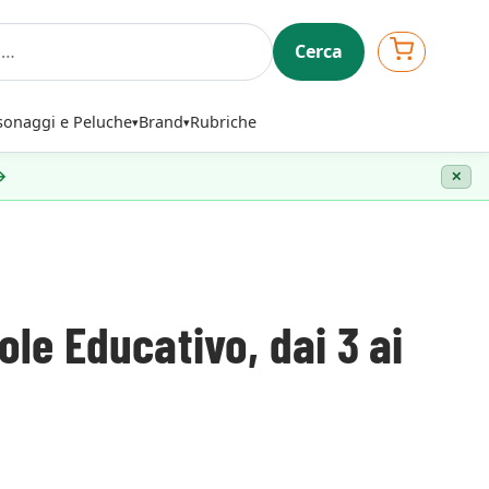
Cerca
sonaggi e Peluche
Brand
Rubriche
 →
✕
le Educativo, dai 3 ai