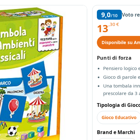
9,0
Voto r
/10
,30
€
13
Disponibile su A
Punti di forza
Pensiero logico 
Gioco di parole e
Una tombala inn
prescolare da 3 
Tipologia di Gioc
Gioco Educativo
Brand e Marchi