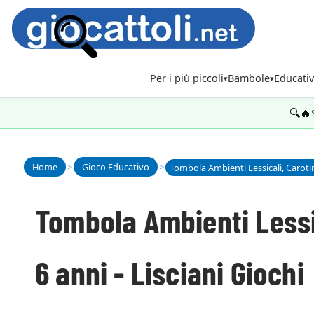
Per i più piccoli
Bambole
Educativ
🔍🔥
Home
>
Gioco Educativo
>
Tombola Ambienti Lessic
6 anni - Lisciani Giochi