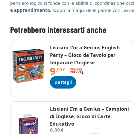
pensiero logico si fonde con le abilità di coordinazione o
e apprendimento
. Scopri la magia delle parole con Liscia
Potrebbero interessarti anche
Lisciani I'm a Genius English
Party – Gioco da Tavolo per
Imparare l'Inglese
9
,99
€
Dettagli
Lisciani I'm a Genius – Campioni
di Inglese, Gioco di Carte
Educativo
6
,99
€