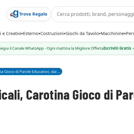
Trova Regalo
i e Creativi
Esterno
Costruzioni
Giochi da Tavolo
Macchinine
Per
Segui il Canale WhatsApp - Ogni mattina la Migliore Offerta
Iscriviti Gratis
Tombola Ambienti Lessicali, Carotina Gioco di Parole Educativo, dai 3 ai 6 anni - Lisciani Giochi
ali, Carotina Gioco di Paro