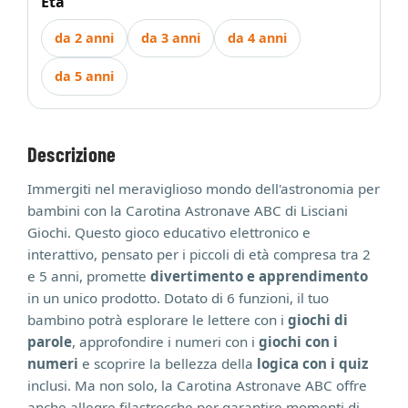
Età
da 2 anni
da 3 anni
da 4 anni
da 5 anni
Descrizione
Immergiti nel meraviglioso mondo dell'astronomia per
bambini con la Carotina Astronave ABC di Lisciani
Giochi. Questo gioco educativo elettronico e
interattivo, pensato per i piccoli di età compresa tra 2
e 5 anni, promette
divertimento e apprendimento
in un unico prodotto. Dotato di 6 funzioni, il tuo
bambino potrà esplorare le lettere con i
giochi di
parole
, approfondire i numeri con i
giochi con i
numeri
e scoprire la bellezza della
logica con i quiz
inclusi. Ma non solo, la Carotina Astronave ABC offre
anche allegre filastrocche per garantire momenti di