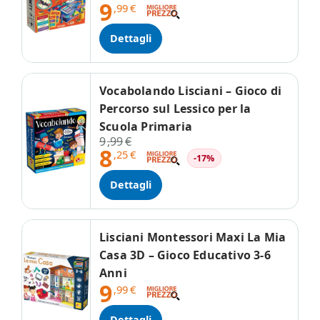
9
,99
€
Dettagli
Vocabolando Lisciani – Gioco di
Percorso sul Lessico per la
Scuola Primaria
9
,99
€
8
,25
€
-17%
Dettagli
Lisciani Montessori Maxi La Mia
Casa 3D – Gioco Educativo 3-6
Anni
9
,99
€
Dettagli