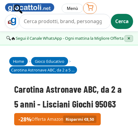
Menù
Cerca
Trova Regalo
🔍🔥
Segui il Canale WhatsApp - Ogni mattina la Migliore Offerta
✕
Home
>
Gioco Educativo
>
Carotina Astronave ABC, da 2 a 5 anni - Lisciani Giochi 95063
Carotina Astronave ABC, da 2 a
5 anni - Lisciani Giochi 95063
-28%
Offerta Amazon
Risparmi €8,50