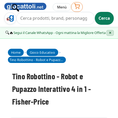
Menù
Cerca
Trova Regalo
🔍🔥
Segui il Canale WhatsApp - Ogni mattina la Migliore Offerta
✕
Home
>
Gioco Educativo
>
Tino Robottino - Robot e Pupazzo Interattivo 4 in 1 - Fisher-Price
Tino Robottino - Robot e
Pupazzo Interattivo 4 in 1 -
Fisher-Price