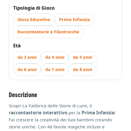
Tipologia di Gioco
Gioco Educativo
Prima Infanzia
Raccontastorie e Filastrocche
Età
da 3 anni
da 4 anni
da 5 anni
da 6 anni
da 7 anni
da 8 anni
Descrizione
Scopri La Fabbrica delle Storie di Lunii, il
raccontastorie interattivo
per la
Prima Infanzia
!
Fai crescere la creatività dei tuoi bambini creando
storie uniche. Con 48 favole magiche incluse e