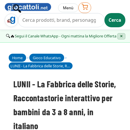
Menù
Cerca
Trova Regalo
🔍🔥
Segui il Canale WhatsApp - Ogni mattina la Migliore Offerta
✕
Home
>
Gioco Educativo
>
LUNII - La Fabbrica delle Storie, Raccontastorie interattivo per bambini da 3 a 8 anni, in italiano
LUNII - La Fabbrica delle Storie,
Raccontastorie interattivo per
bambini da 3 a 8 anni, in
italiano