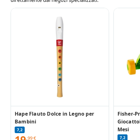
direttamente dai negozi specializzati.
Hape Flauto Dolce in Legno per
Fisher-Pr
Bambini
Giocatto
Mesi
7,2
19
,99
€
7,2