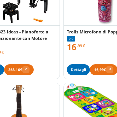
23 Ideas - Pianoforte a
Trolls Microfono di Pop
nzionante con Motore
9,0
16
,99
€
0
€
↗
↗
i
Dettagli
368,10€
16,99€