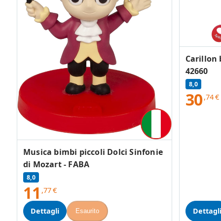
Carillon 
42660
8,0
30
,74
€
Musica bimbi piccoli Dolci Sinfonie
di Mozart - FABA
8,0
11
,77
€
Dettagli
Dettagl
Esaurito