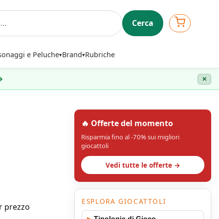
Cerca
sonaggi e Peluche
Brand
Rubriche
 →
✕
🔥 Offerte del momento
Risparmia fino al -70% sui migliori
giocattoli
Vedi tutte le offerte →
ESPLORA GIOCATTOLI
or prezzo
▸
Tipologie di Gioco