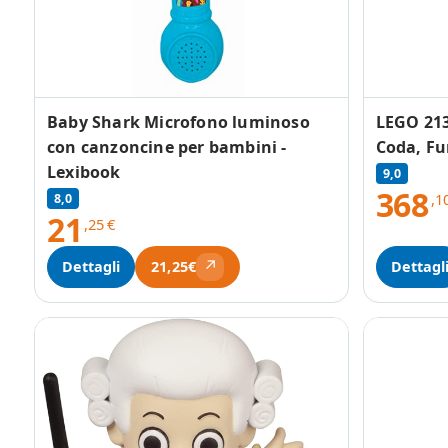
Baby Shark Microfono luminoso
LEGO 213
con canzoncine per bambini -
Coda, Fu
Lexibook
9,0
368
,1
8,0
21
,25
€
↗
Dettagli
Dettagl
21,25€