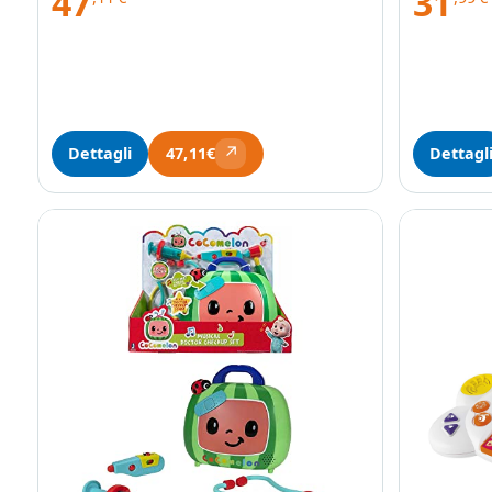
47
31
↗
Dettagli
Dettagl
47,11€