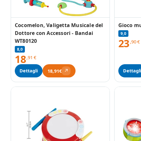
Cocomelon, Valigetta Musicale del
Gioco mu
Dottore con Accessori - Bandai
9,0
23
WT80120
,90
€
8,0
18
,91
€
↗
Dettagli
Dettagl
18,91€