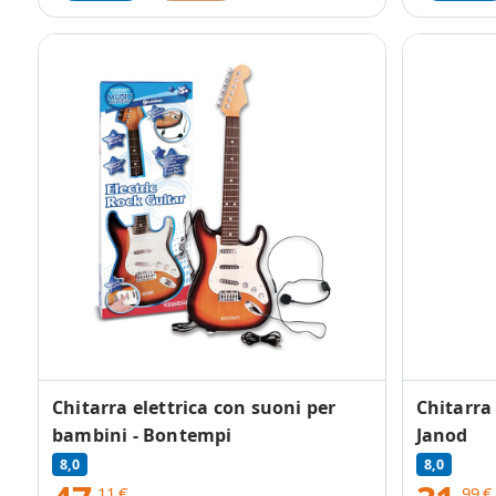
Chitarra elettrica con suoni per
Chitarra
bambini - Bontempi
Janod
8,0
8,0
,11
€
,99
€