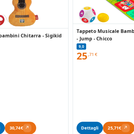
Tappeto Musicale Bambi
bambini Chitarra - Sigikid
- Jump - Chicco
9,0
25
,71
€
↗
↗
i
Dettagli
30,74€
25,71€