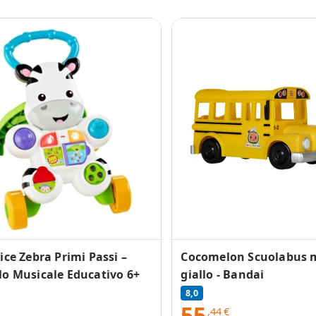
ice Zebra Primi Passi –
Cocomelon Scuolabus 
lo Musicale Educativo 6+
giallo - Bandai
8,0
55
,44
€