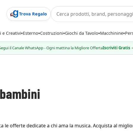
Trova Regalo
i e Creativi
Esterno
Costruzioni
Giochi da Tavolo
Macchinine
Per
Segui il Canale WhatsApp - Ogni mattina la Migliore Offerta
Iscriviti Gratis
 bambini
a le offerte dedicate a chi ama la musica. Acquista al migli