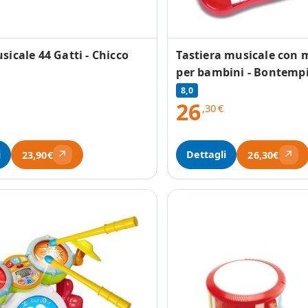
sicale 44 Gatti - Chicco
Tastiera musicale con 
per bambini - Bontemp
8,0
26
,30
€
↗
↗
i
Dettagli
23,90€
26,30€