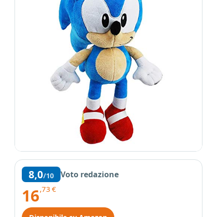
8,0
Voto redazione
/10
,73
€
16