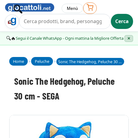
Menù
Cerca
Trova Regalo
🔍🔥
Segui il Canale WhatsApp - Ogni mattina la Migliore Offerta
✕
Home
>
Peluche
>
Sonic The Hedgehog, Peluche 30 cm - SEGA
Sonic The Hedgehog, Peluche
30 cm - SEGA