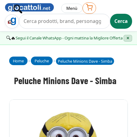
Menù
Cerca
Trova Regalo
🔍🔥
Segui il Canale WhatsApp - Ogni mattina la Migliore Offerta
✕
Home
>
Peluche
>
Peluche Minions Dave - Simba
Peluche Minions Dave - Simba