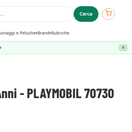
Cerca
sonaggi e Peluche
Brand
Rubriche
 →
✕
 Anni - PLAYMOBIL 70730