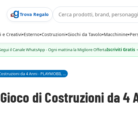
Trova Regalo
i e Creativi
Esterno
Costruzioni
Giochi da Tavolo
Macchinine
Per
Segui il Canale WhatsApp - Ogni mattina la Migliore Offerta
Iscriviti Gratis
Dragon Trainer Racing, Gioco di Costruzioni da 4 Anni - PLAYMOBIL 70730 DreamWorks
 Gioco di Costruzioni da 4