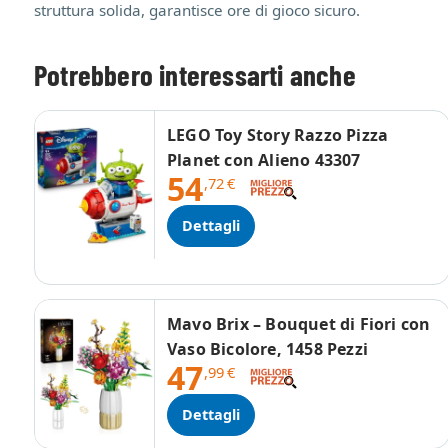
struttura solida, garantisce ore di gioco sicuro.
Potrebbero interessarti anche
LEGO Toy Story Razzo Pizza
Planet con Alieno 43307
54
,72
€
Dettagli
Mavo Brix – Bouquet di Fiori con
Vaso Bicolore, 1458 Pezzi
47
,99
€
Dettagli