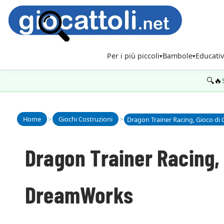
Per i più piccoli
Bambole
Educativ
🔍🔥
Home
>
Giochi Costruzioni
>
Dragon Trainer Racing,
DreamWorks