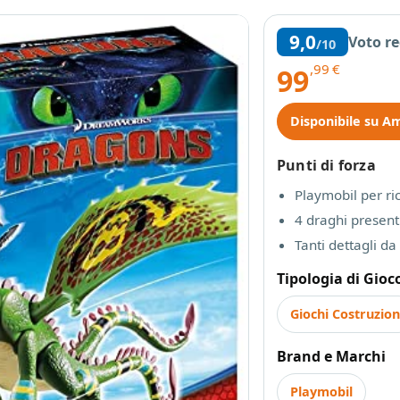
9,0
Voto r
/10
,99
€
99
Disponibile su A
Punti di forza
Playmobil per ric
4 draghi presenti
Tanti dettagli d
Tipologia di Gioc
Giochi Costruzion
Brand e Marchi
Playmobil