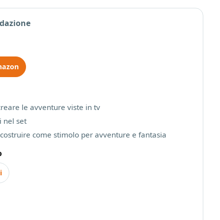
edazione
mazon
reare le avventure viste in tv
 nel set
a costruire come stimolo per avventure e fantasia
o
i