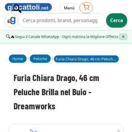
Menù
Cerca
Trova Regalo
🔍🔥
Segui il Canale WhatsApp - Ogni mattina la Migliore Offerta
✕
Home
>
Peluche
>
Furia Chiara Drago, 46 cm Peluche Brilla nel Buio - Dreamworks
Furia Chiara Drago, 46 cm
Peluche Brilla nel Buio -
Dreamworks