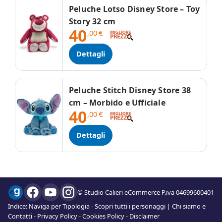
Peluche Lotso Disney Store – Toy
Story 32 cm
40
,00
€
Dettagli
Peluche Stitch Disney Store 38
cm – Morbido e Ufficiale
40
,00
€
Dettagli
© Studio Calieri eCommerce P.iva 04699600401
Indice:
Naviga per Tipologia
-
Scopri tutti i personaggi
|
Chi siamo e
Contatti
-
Privacy Policy
-
Cookies Policy
-
Disclaimer