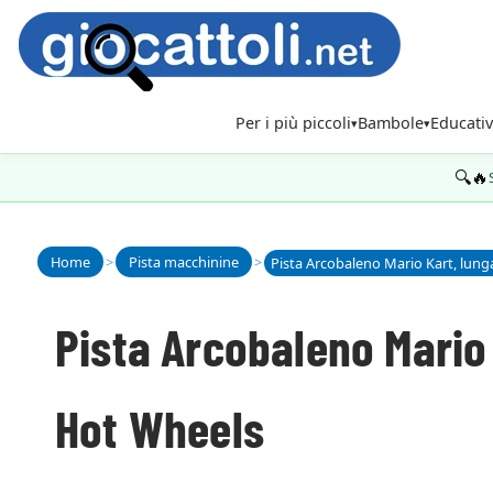
Per i più piccoli
Bambole
Educativ
🔍🔥
Home
>
Pista macchinine
>
Pista Arcobaleno Mario 
Hot Wheels