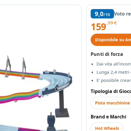
9,0
Voto r
/10
,99
€
159
Disponibile su A
Punti di forza
Dai vita all'inco
Lunga 2,4 metri 
E' possibile crea
Tipologia di Gioc
Pista macchinine
Brand e Marchi
Hot Wheels