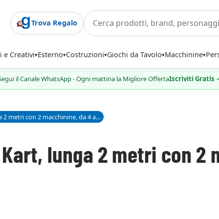
Trova Regalo
i e Creativi
Esterno
Costruzioni
Giochi da Tavolo
Macchinine
Per
Segui il Canale WhatsApp - Ogni mattina la Migliore Offerta
Iscriviti Gratis
Pista Arcobaleno Mario Kart, lunga 2 metri con 2 macchinine, da 4 anni - Hot Wheels
Kart, lunga 2 metri con 2 