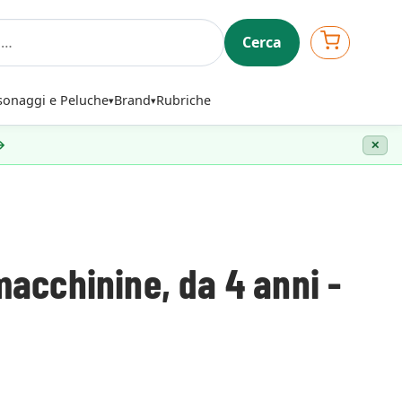
Cerca
sonaggi e Peluche
Brand
Rubriche
 →
✕
macchinine, da 4 anni -