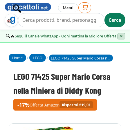
Menù
Cerca
Trova Regalo
🔍🔥
Segui il Canale WhatsApp - Ogni mattina la Migliore Offerta
✕
Home
>
LEGO
>
LEGO 71425 Super Mario Corsa nella Miniera di Diddy Kong
LEGO 71425 Super Mario Corsa
nella Miniera di Diddy Kong
-17%
Offerta Amazon
Risparmi €19,01