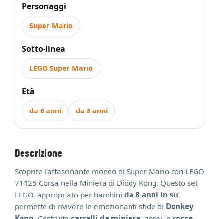
Personaggi
Super Mario
Sotto-linea
LEGO Super Mario
Età
da 6 anni
da 8 anni
Descrizione
Scoprite l'affascinante mondo di Super Mario con LEGO
71425 Corsa nella Miniera di Diddy Kong. Questo set
LEGO, appropriato per bambini
da 8 anni in su
,
permette di rivivere le emozionanti sfide di
Donkey
Kong
. Costruite
carrelli da miniera
, aerei, e
rocce