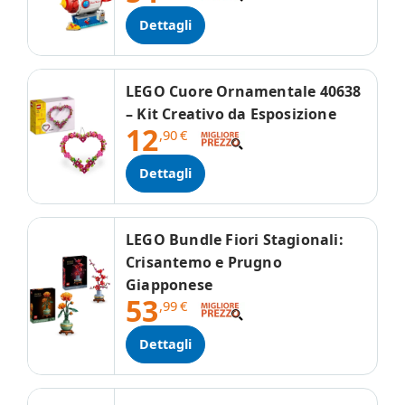
Dettagli
LEGO Cuore Ornamentale 40638
– Kit Creativo da Esposizione
12
,90
€
Dettagli
LEGO Bundle Fiori Stagionali:
Crisantemo e Prugno
Giapponese
53
,99
€
Dettagli