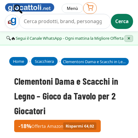
Menù
Cerca
Trova Regalo
🔍🔥
Segui il Canale WhatsApp - Ogni mattina la Migliore Offerta
✕
Home
>
Scacchiera
>
Clementoni Dama e Scacchi in Legno – Gioco da Tavolo per 2 Giocatori
Clementoni Dama e Scacchi in
Legno – Gioco da Tavolo per 2
Giocatori
-18%
Offerta Amazon
Risparmi €4,02