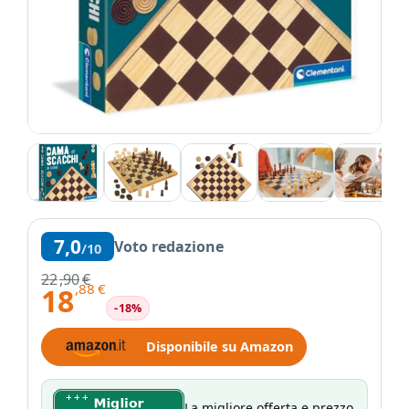
7,0
Voto redazione
/10
22
,90
€
,88
€
18
-18%
Disponibile su Amazon
La migliore offerta e prezzo