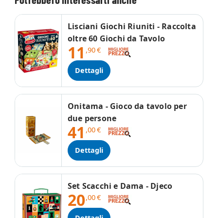
Lisciani Giochi Riuniti - Raccolta
oltre 60 Giochi da Tavolo
11
,90
€
Dettagli
Onitama - Gioco da tavolo per
due persone
41
,00
€
Dettagli
Set Scacchi e Dama - Djeco
20
,00
€
Dettagli