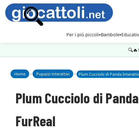
Per i più piccoli
Bambole
Educativ
🔍🔥
Home
>
Pupazzi interattivi
>
Plum Cucciolo di Panda 
FurReal