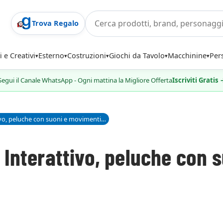
Trova Regalo
i e Creativi
Esterno
Costruzioni
Giochi da Tavolo
Macchinine
Per
Segui il Canale WhatsApp - Ogni mattina la Migliore Offerta
Iscriviti Gratis
Plum Cucciolo di Panda Interattivo, peluche con suoni e movimenti - FurReal
Interattivo, peluche con 