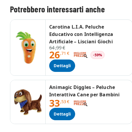
Potrebbero interessarti anche
Carotina L.I.A. Peluche
Educativo con Intelligenza
Artificiale – Lisciani Giochi
64
,99
€
26
,71
€
-59%
Dettagli
Animagic Diggles – Peluche
Interattiva Cane per Bambini
33
,53
€
Dettagli