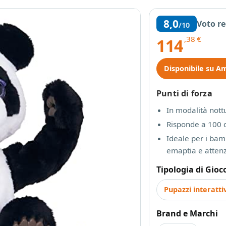
8,0
Voto r
/10
,38
€
114
Disponibile su A
Punti di forza
In modalità nott
Risponde a 100 
Ideale per i bam
emaptia e atten
Tipologia di Gioc
Pupazzi interatti
Brand e Marchi