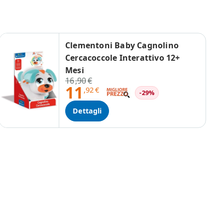
Clementoni Baby Cagnolino
Cercacoccole Interattivo 12+
Mesi
16
,90
€
11
,92
€
-29%
Dettagli