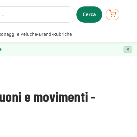
Cerca
sonaggi e Peluche
Brand
Rubriche
 →
✕
suoni e movimenti -