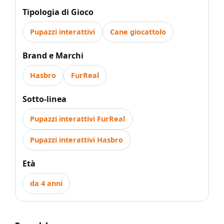
Tipologia di Gioco
Pupazzi interattivi
Cane giocattolo
Brand e Marchi
Hasbro
FurReal
Sotto-linea
Pupazzi interattivi FurReal
Pupazzi interattivi Hasbro
Età
da 4 anni