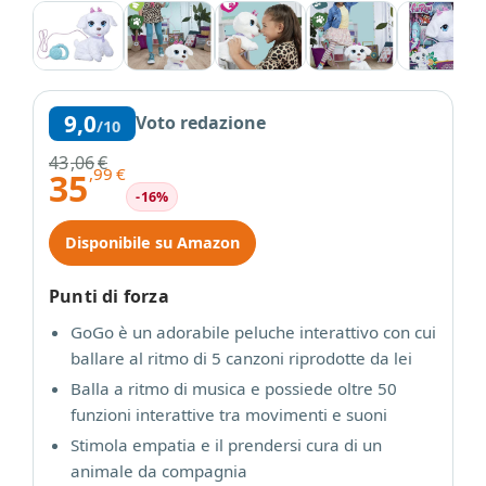
9,0
Voto redazione
/10
43
,06
€
,99
€
35
-16%
Disponibile su Amazon
Punti di forza
GoGo è un adorabile peluche interattivo con cui
ballare al ritmo di 5 canzoni riprodotte da lei
Balla a ritmo di musica e possiede oltre 50
funzioni interattive tra movimenti e suoni
Stimola empatia e il prendersi cura di un
animale da compagnia