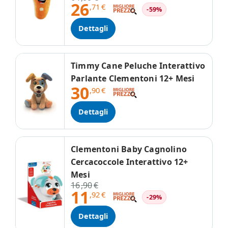
26
,71
€
-59%
Dettagli
Timmy Cane Peluche Interattivo
Parlante Clementoni 12+ Mesi
30
,90
€
Dettagli
Clementoni Baby Cagnolino
Cercacoccole Interattivo 12+
Mesi
16
,90
€
11
,92
€
-29%
Dettagli