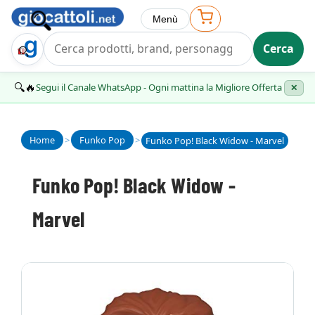
Menù
Cerca
Trova Regalo
🔍🔥
Segui il Canale WhatsApp - Ogni mattina la Migliore Offerta
✕
Home
>
Funko Pop
>
Funko Pop! Black Widow - Marvel
Funko Pop! Black Widow -
Marvel