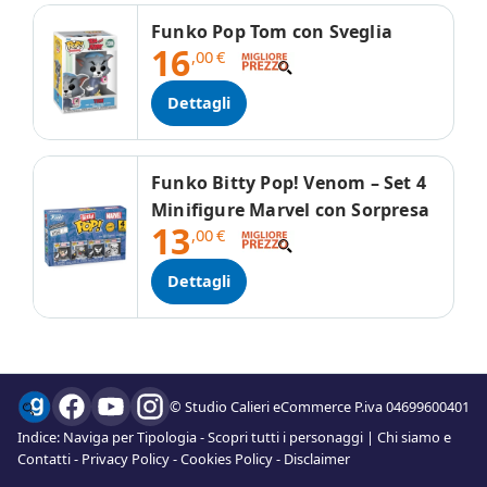
Funko Pop Tom con Sveglia
16
,00
€
Dettagli
Funko Bitty Pop! Venom – Set 4
Minifigure Marvel con Sorpresa
13
,00
€
Dettagli
© Studio Calieri eCommerce P.iva 04699600401
Indice:
Naviga per Tipologia
-
Scopri tutti i personaggi
|
Chi siamo e
Contatti
-
Privacy Policy
-
Cookies Policy
-
Disclaimer