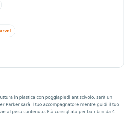
arvel
ruttura in plastica con poggiapiedi antiscivolo, sarà un
ter Parker sarà il tuo accompagnatore mentre guidi il tuo
zie al peso contenuto. Età consigliata per bambini da 4