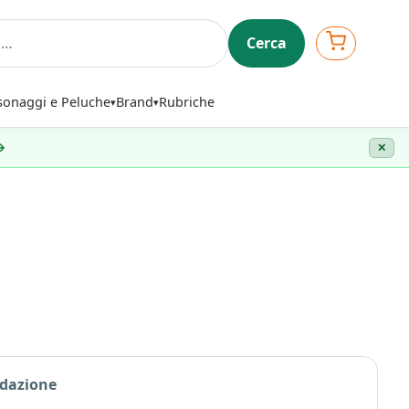
Cerca
sonaggi e Peluche
Brand
Rubriche
 →
✕
edazione