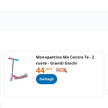
Monopattino Me Contro Te - 2
ruote - Grandi Giochi
44
,90
€
Dettagli