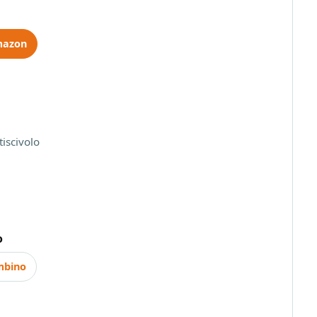
mazon
iscivolo
o
mbino