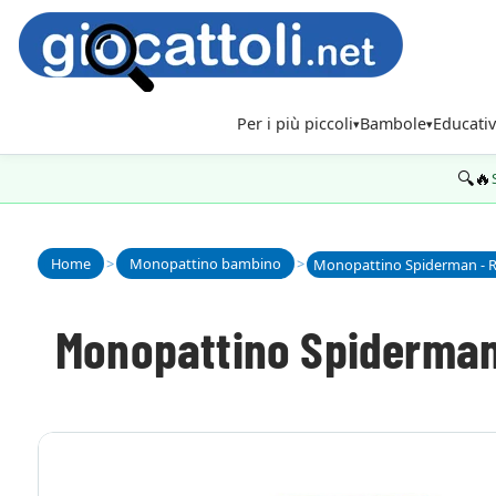
Per i più piccoli
Bambole
Educativ
🔍🔥
Home
>
Monopattino bambino
>
Monopattino Spiderman - R
Monopattino Spiderman 