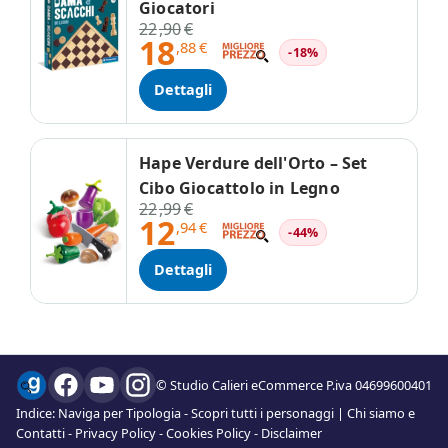
Giocatori
22
,90
€
18
,88
€
-18%
Dettagli
Hape Verdure dell'Orto – Set
Cibo Giocattolo in Legno
22
,99
€
12
,94
€
-44%
Dettagli
© Studio Calieri eCommerce P.iva 04699600401
Indice:
Naviga per Tipologia
-
Scopri tutti i personaggi
|
Chi siamo e
Contatti
-
Privacy Policy
-
Cookies Policy
-
Disclaimer