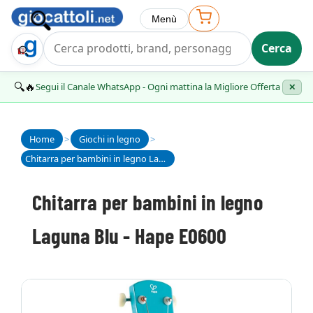
Menù
Cerca
Trova Regalo
🔍🔥
Segui il Canale WhatsApp - Ogni mattina la Migliore Offerta
✕
Home
>
Giochi in legno
>
Chitarra per bambini in legno Laguna Blu - Hape E0600
Chitarra per bambini in legno
Laguna Blu - Hape E0600