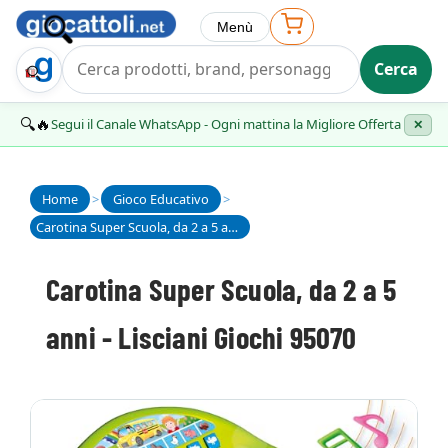
Menù
Cerca
Trova Regalo
🔍🔥
Segui il Canale WhatsApp - Ogni mattina la Migliore Offerta
✕
Home
>
Gioco Educativo
>
Carotina Super Scuola, da 2 a 5 anni - Lisciani Giochi 95070
Carotina Super Scuola, da 2 a 5
anni - Lisciani Giochi 95070