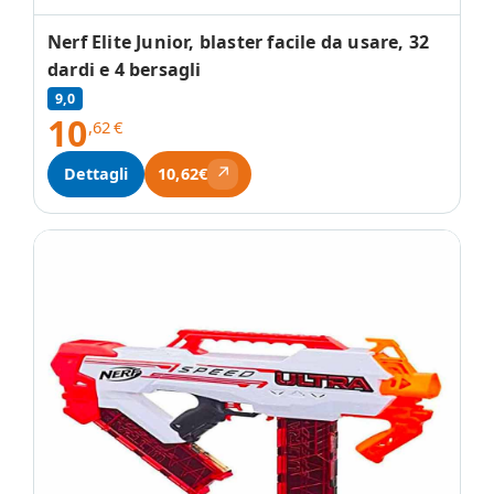
Nerf Elite Junior, blaster facile da usare, 32
dardi e 4 bersagli
9,0
10
,62
€
↗
Dettagli
10,62€