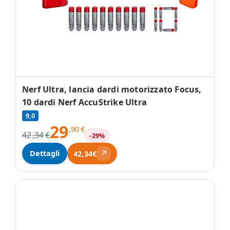
Nerf Ultra, lancia dardi motorizzato Focus,
10 dardi Nerf AccuStrike Ultra
9,0
29
,90
€
42
,34
€
-29%
↗
Dettagli
42,34€