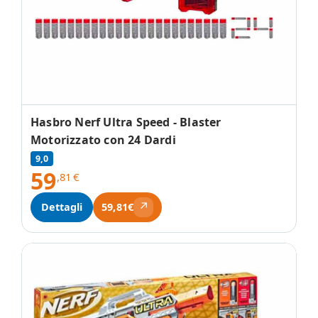
Hasbro Nerf Ultra Speed - Blaster
Motorizzato con 24 Dardi
9,0
59
,81
€
↗
Dettagli
59,81€