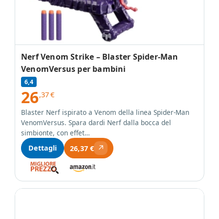
Nerf Venom Strike – Blaster Spider-Man
VenomVersus per bambini
6,4
26
,37
€
Blaster Nerf ispirato a Venom della linea Spider-Man
VenomVersus. Spara dardi Nerf dalla bocca del
simbionte, con effet…
↗
Dettagli
26,37 €