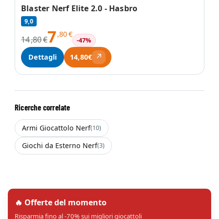
Blaster Nerf Elite 2.0 - Hasbro
9,0
7
,80
€
14
,80
€
-47%
↗
Dettagli
14,80€
Ricerche correlate
Armi Giocattolo Nerf
(10)
Giochi da Esterno Nerf
(3)
🔥 Offerte del momento
Risparmia fino al -70% sui migliori giocattoli