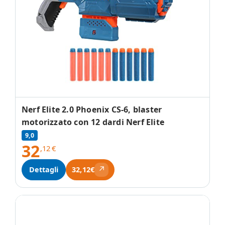
Nerf Elite 2.0 Phoenix CS-6, blaster
motorizzato con 12 dardi Nerf Elite
9,0
32
,12
€
↗
Dettagli
32,12€