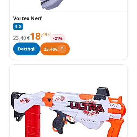
Vortex Nerf
9,0
18
,49
€
23
,40
€
-21%
↗
Dettagli
23,40€