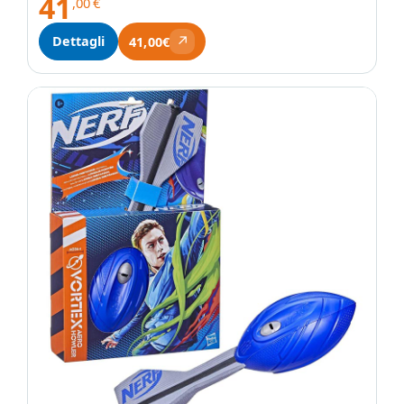
41
,00
€
↗
Dettagli
41,00€