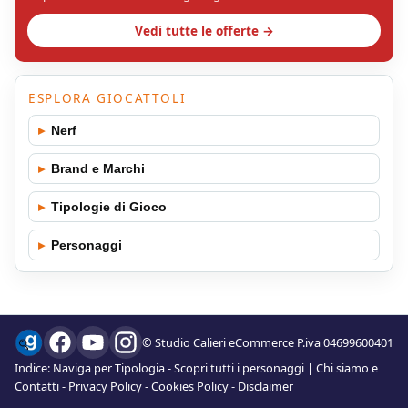
Vedi tutte le offerte →
ESPLORA GIOCATTOLI
▸
Nerf
▸
Brand e Marchi
▸
Tipologie di Gioco
▸
Personaggi
© Studio Calieri eCommerce P.iva 04699600401
Indice:
Naviga per Tipologia
-
Scopri tutti i personaggi
|
Chi siamo e
Contatti
-
Privacy Policy
-
Cookies Policy
-
Disclaimer