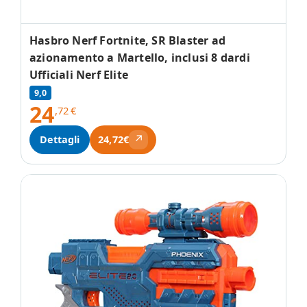
Hasbro Nerf Fortnite, SR Blaster ad
azionamento a Martello, inclusi 8 dardi
Ufficiali Nerf Elite
9,0
24
,72
€
↗
Dettagli
24,72€