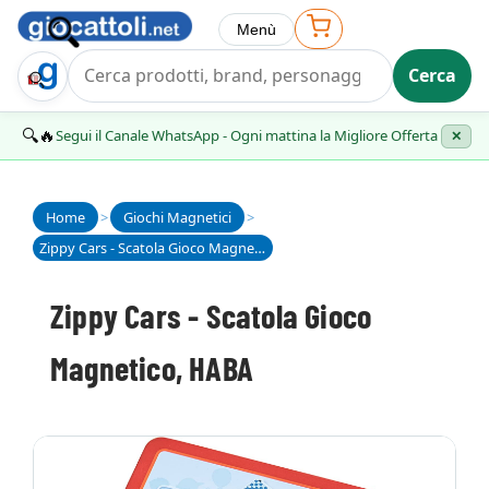
Menù
Cerca
Trova Regalo
🔍🔥
Segui il Canale WhatsApp - Ogni mattina la Migliore Offerta
✕
Home
>
Giochi Magnetici
>
Zippy Cars - Scatola Gioco Magnetico, HABA
Zippy Cars - Scatola Gioco
Magnetico, HABA