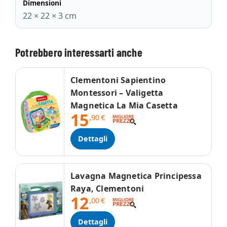
Dimensioni
22 × 22 × 3 cm
Potrebbero interessarti anche
Clementoni Sapientino
Montessori – Valigetta
Magnetica La Mia Casetta
15
,90
€
Dettagli
Lavagna Magnetica Principessa
Raya, Clementoni
12
,00
€
Dettagli