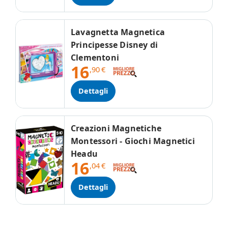
Lavagnetta Magnetica
Principesse Disney di
Clementoni
16
,90
€
Dettagli
Creazioni Magnetiche
Montessori - Giochi Magnetici
Headu
16
,04
€
Dettagli