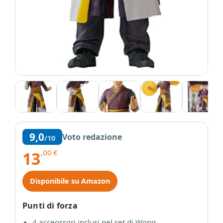
9,0
Voto redazione
/10
,00
€
13
Disponibile su Amazon
Punti di forza
4 acceossori inclusi nel set di Wong