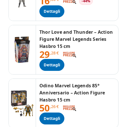
16
-44%
Dettagli
Thor Love and Thunder – Action
Figure Marvel Legends Series
Hasbro 15 cm
29
,28
€
Dettagli
Odino Marvel Legends 85°
Anniversario – Action Figure
Hasbro 15 cm
50
,26
€
Dettagli