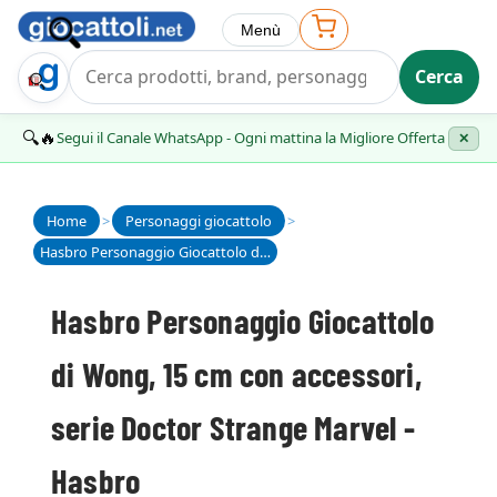
Menù
Cerca
Trova Regalo
🔍🔥
Segui il Canale WhatsApp - Ogni mattina la Migliore Offerta
✕
Home
>
Personaggi giocattolo
>
Hasbro Personaggio Giocattolo di Wong, 15 cm con accessori, serie Doctor Strange Marvel - Hasbro
Hasbro Personaggio Giocattolo
di Wong, 15 cm con accessori,
serie Doctor Strange Marvel -
Hasbro