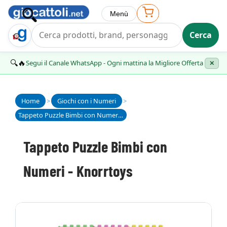
Menù
Cerca
Trova Regalo
🔍🔥
Segui il Canale WhatsApp - Ogni mattina la Migliore Offerta
✕
Home
>
Giochi con i Numeri
>
Tappeto Puzzle Bimbi con Numeri - Knorrtoys
Tappeto Puzzle Bimbi con
Numeri - Knorrtoys