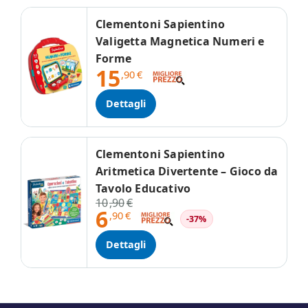
Clementoni Sapientino
Valigetta Magnetica Numeri e
Forme
15
,90
€
Dettagli
Clementoni Sapientino
Aritmetica Divertente – Gioco da
Tavolo Educativo
10
,90
€
6
,90
€
-37%
Dettagli