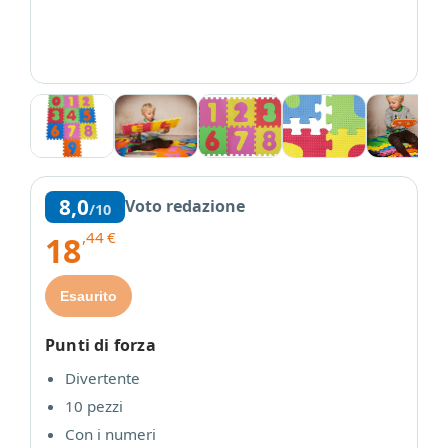
8,0
Voto redazione
/10
,44
€
18
Esaurito
Punti di forza
Divertente
10 pezzi
Con i numeri