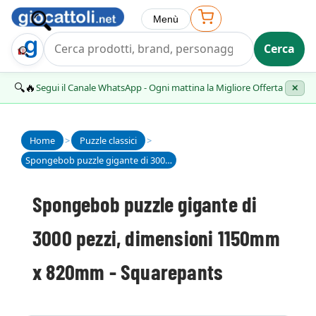
Menù
Cerca
Trova Regalo
🔍🔥
Segui il Canale WhatsApp - Ogni mattina la Migliore Offerta
✕
Home
>
Puzzle classici
>
Spongebob puzzle gigante di 3000 pezzi, dimensioni 1150mm x 820mm - Squarepants
Spongebob puzzle gigante di
3000 pezzi, dimensioni 1150mm
x 820mm - Squarepants