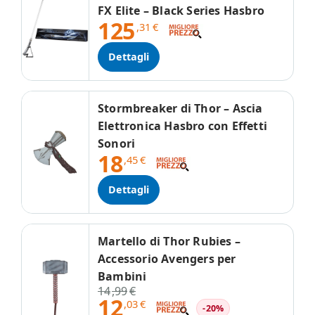
FX Elite – Black Series Hasbro
125
,31
€
Dettagli
Stormbreaker di Thor – Ascia
Elettronica Hasbro con Effetti
Sonori
18
,45
€
Dettagli
Martello di Thor Rubies –
Accessorio Avengers per
Bambini
14
,99
€
12
,03
€
-20%