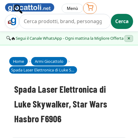
Menù
Cerca
Trova Regalo
🔍🔥
Segui il Canale WhatsApp - Ogni mattina la Migliore Offerta
✕
Home
>
Armi Giocattolo
>
Spada Laser Elettronica di Luke Skywalker, Star Wars Hasbro F6906
Spada Laser Elettronica di
Luke Skywalker, Star Wars
Hasbro F6906