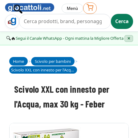
Menù
Cerca
Trova Regalo
🔍🔥
Segui il Canale WhatsApp - Ogni mattina la Migliore Offerta
✕
Home
>
Scivolo per bambini
>
Scivolo XXL con innesto per l'Acqua, max 30 kg - Feber
Scivolo XXL con innesto per
l'Acqua, max 30 kg - Feber