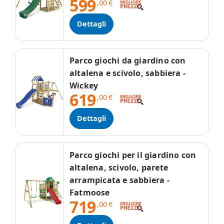
599
,00
€
Dettagli
Parco giochi da giardino con
altalena e scivolo, sabbiera -
Wickey
619
,00
€
Dettagli
Parco giochi per il giardino con
altalena, scivolo, parete
arrampicata e sabbiera -
Fatmoose
719
,00
€