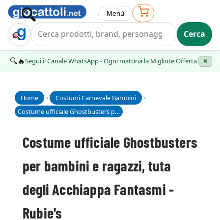
Menù
Cerca
Trova Regalo
🔍🔥
Segui il Canale WhatsApp - Ogni mattina la Migliore Offerta
✕
Home
>
Costumi Carnevale Bambini
>
Costume ufficiale Ghostbusters per bambini e ragazzi, tuta degli Acchiappa Fantasmi - Rubie's
Costume ufficiale Ghostbusters
per bambini e ragazzi, tuta
degli Acchiappa Fantasmi -
Rubie's