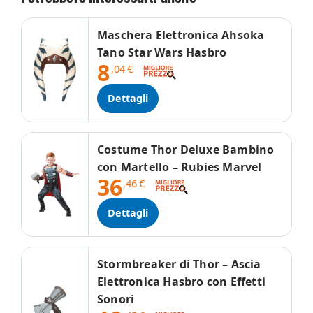
Maschera Elettronica Ahsoka
Tano Star Wars Hasbro
8
,04
€
Dettagli
Costume Thor Deluxe Bambino
con Martello – Rubies Marvel
36
,46
€
Dettagli
Stormbreaker di Thor – Ascia
Elettronica Hasbro con Effetti
Sonori