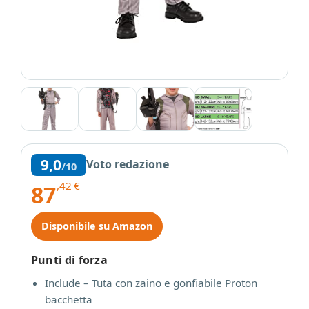
9,0
Voto redazione
/10
,42
€
87
Disponibile su Amazon
Punti di forza
Include – Tuta con zaino e gonfiabile Proton
bacchetta