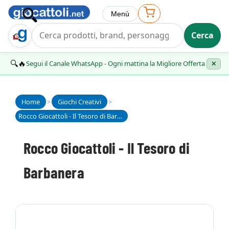
Menù
Cerca
Trova Regalo
🔍🔥
Segui il Canale WhatsApp - Ogni mattina la Migliore Offerta
✕
Home
>
Giochi Creativi
>
Rocco Giocattoli - Il Tesoro di Barbanera
Rocco Giocattoli - Il Tesoro di
Barbanera