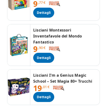
9
,77
€
Dettagli
Lisciani Montessori
Inventafavole del Mondo
Fantastico
9
,90
€
Dettagli
Lisciani I'm a Genius Magic
School – Set Magia 80+ Trucchi
19
,01
€
Dettagli