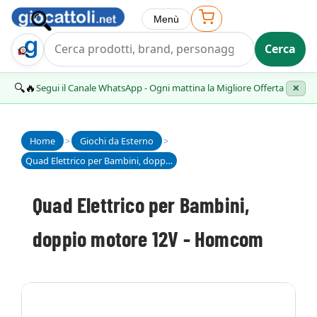
Menù
Cerca
Trova Regalo
🔍🔥
Segui il Canale WhatsApp - Ogni mattina la Migliore Offerta
✕
Home
>
Giochi da Esterno
>
Quad Elettrico per Bambini, doppio motore 12V - Homcom
Quad Elettrico per Bambini,
doppio motore 12V - Homcom