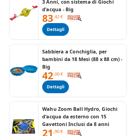
3 Anni, con sistema di Giochi
d'acqua - Big
83
,42
€
Dettagli
Sabbiera a Conchiglia, per
bambini da 18 Mesi (88 x 88 cm) -
Big
42
,00
€
Dettagli
Wahu Zoom Ball Hydro, Giochi
d'acqua da esterno con 15
Gavettoni Inclusi da 8 anni
21
,90
€