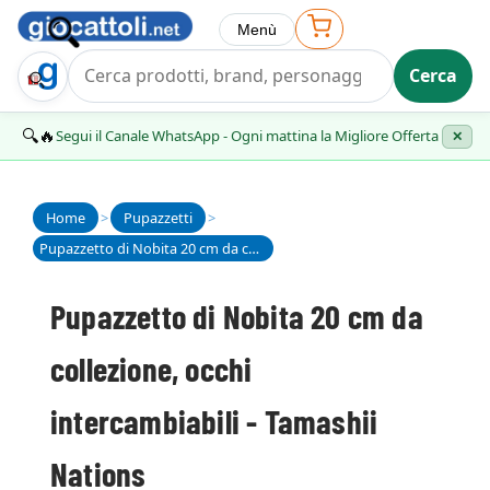
Menù
Cerca
Trova Regalo
🔍🔥
Segui il Canale WhatsApp - Ogni mattina la Migliore Offerta
✕
Home
>
Pupazzetti
>
Pupazzetto di Nobita 20 cm da collezione, occhi intercambiabili - Tamashii Nations
Pupazzetto di Nobita 20 cm da
collezione, occhi
intercambiabili - Tamashii
Nations