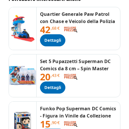
Quartier Generale Paw Patrol
con Chase e Veicolo della Polizia
42
,68
€
Dettagli
Set 5 Pupazzetti Superman DC
Comics da 8 cm – Spin Master
20
,43
€
Dettagli
Funko Pop Superman DC Comics
- Figura in Vinile da Collezione
15
,90
€