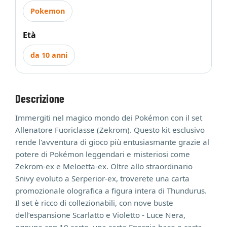
Pokemon
Età
da 10 anni
Descrizione
Immergiti nel magico mondo dei Pokémon con il set
Allenatore Fuoriclasse (Zekrom). Questo kit esclusivo
rende l'avventura di gioco più entusiasmante grazie al
potere di Pokémon leggendari e misteriosi come
Zekrom-ex e Meloetta-ex. Oltre allo straordinario
Snivy evoluto a Serperior-ex, troverete una carta
promozionale olografica a figura intera di Thundurus.
Il set è ricco di collezionabili, con nove buste
dell’espansione Scarlatto e Violetto - Luce Nera,
ognuna con 10 carte, una carta Energia base e carta