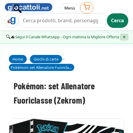
Menù
Cerca
Trova Regalo
🔍🔥
Segui il Canale WhatsApp - Ogni mattina la Migliore Offerta
✕
Home
>
Giochi di carte
>
Pokémon: set Allenatore Fuoriclasse (Zekrom)
Pokémon: set Allenatore
Fuoriclasse (Zekrom)