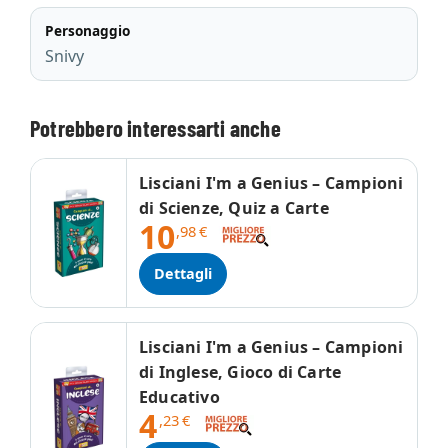
Personaggio
Snivy
Potrebbero interessarti anche
Lisciani I'm a Genius – Campioni
di Scienze, Quiz a Carte
10
,98
€
Dettagli
Lisciani I'm a Genius – Campioni
di Inglese, Gioco di Carte
Educativo
4
,23
€