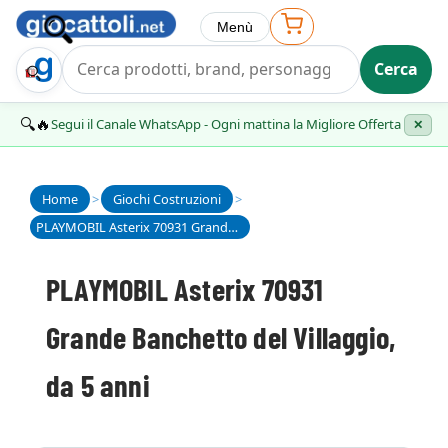
Menù
Cerca
Trova Regalo
🔍🔥
Segui il Canale WhatsApp - Ogni mattina la Migliore Offerta
✕
Home
>
Giochi Costruzioni
>
PLAYMOBIL Asterix 70931 Grande Banchetto del Villaggio, da 5 anni
PLAYMOBIL Asterix 70931
Grande Banchetto del Villaggio,
da 5 anni