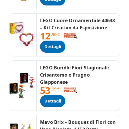
LEGO Cuore Ornamentale 40638
– Kit Creativo da Esposizione
12
,90
€
Dettagli
LEGO Bundle Fiori Stagionali:
Crisantemo e Prugno
Giapponese
53
,99
€
Dettagli
Mavo Brix – Bouquet di Fiori con