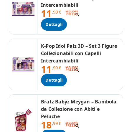
Intercambiabili
11
,90
€
Dettagli
K-Pop Idol Palz 3D – Set 3 Figure
Collezionabili con Capelli
Intercambiabili
11
,90
€
Dettagli
Bratz Babyz Meygan – Bambola
da Collezione con Abiti e
Peluche
18
,99
€