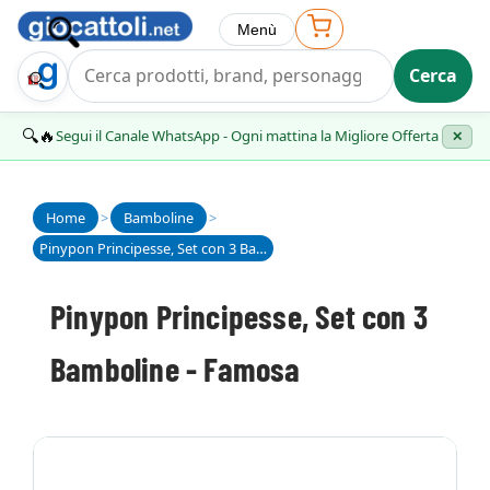
Menù
Cerca
Trova Regalo
🔍🔥
Segui il Canale WhatsApp - Ogni mattina la Migliore Offerta
✕
Home
>
Bamboline
>
Pinypon Principesse, Set con 3 Bamboline - Famosa
Pinypon Principesse, Set con 3
Bamboline - Famosa