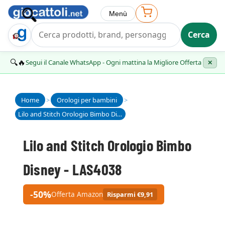
Menù
Cerca
Trova Regalo
🔍🔥
Segui il Canale WhatsApp - Ogni mattina la Migliore Offerta
✕
Home
>
Orologi per bambini
>
Lilo and Stitch Orologio Bimbo Disney - LAS4038
Lilo and Stitch Orologio Bimbo
Disney - LAS4038
-50%
Offerta Amazon
Risparmi €9,91