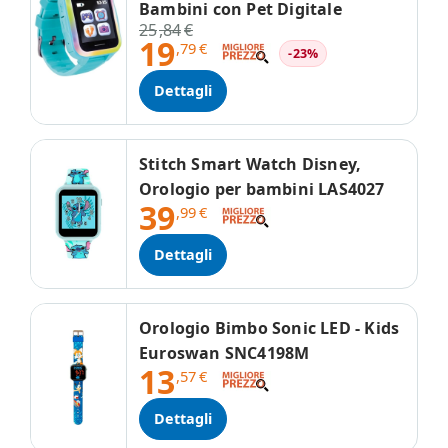
Bambini con Pet Digitale
25
,84
€
19
,79
€
-23%
Dettagli
Stitch Smart Watch Disney,
Orologio per bambini LAS4027
39
,99
€
Dettagli
Orologio Bimbo Sonic LED - Kids
Euroswan SNC4198M
13
,57
€
Dettagli