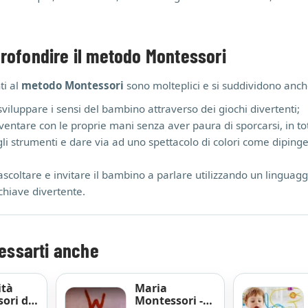
pprofondire il metodo Montessori
ti al
metodo Montessori
sono molteplici e si suddividono anch
 sviluppare i sensi del bambino attraverso dei giochi divertenti;
nventare con le proprie mani senza aver paura di sporcarsi, in t
gli strumenti e dare via ad uno spettacolo di colori come dipinge
ascoltare e invitare il bambino a parlare utilizzando un lingua
chiave divertente.
essarti anche
ità
Maria
ori da
Montessori -