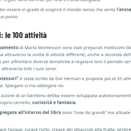
oter essere in grado di scoprire il mondo senza che senta
l'ansia
uo passo.
 le 100 attività
gnamento
di Maria Montessori sono stati preparati moltissimi lib
traverso la scelta di attività differenti, anche a seconda dell
io per affrontare diverse tematiche e regalare loro il periodo se
attraverso tutti i suoi sensi.
ntessori”
è stata scritto da Eve Herman e propone più di 35 atti
rtà. Spiegare si ma obbligare no.
i azione di un bambino debba essere sviluppata autonomamente
proprio cervello,
curiosità e fantasia.
piegate all’interno del libro
sono “cose da grandi” ma attuate 
l’acqua, curare l’orto, creare dei ghiaccioli alla frutta, sentir