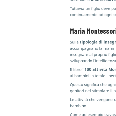
Tuttavia un figlio deve p
continuamente ad ogni s
Maria Montessori:
Sulla
tipologia di inse
accompagnano la mamma at
insegnare al proprio figl
sviluppando l’intelligenza 
Il libro
“100 attività Mo
ai bambini in totale libe
Questo significa che ogn
genitori nel stimolare il 
Le attività che vengono
s
bambino.
Come ad esempio travasare 