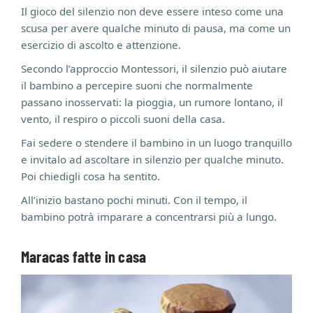
Il gioco del silenzio non deve essere inteso come una
scusa per avere qualche minuto di pausa, ma come un
esercizio di ascolto e attenzione.
Secondo l’approccio Montessori, il silenzio può aiutare
il bambino a percepire suoni che normalmente
passano inosservati: la pioggia, un rumore lontano, il
vento, il respiro o piccoli suoni della casa.
Fai sedere o stendere il bambino in un luogo tranquillo
e invitalo ad ascoltare in silenzio per qualche minuto.
Poi chiedigli cosa ha sentito.
All’inizio bastano pochi minuti. Con il tempo, il
bambino potrà imparare a concentrarsi più a lungo.
Maracas fatte in casa