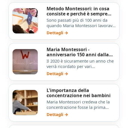
Metodo Montessori: in cosa
consiste e perché è sempre
più utilizzato
Sono passati più di 100 anni da
quando Maria Montessori lavorava
nel reparto psichiatrico di un
Dettagli →
ospedale con bambini c…
Maria Montessori -
anniversario 150 anni dalla
nascita
Il 2020 è sicuramente un anno che
verrà ricordato per vari
avvenimenti legati al Covid-19.
Dettagli →
Tuttavia, è giusto ricordar…
L'importanza della
concentrazione nei bambini
Maria Montessori credeva che la
concentrazione fosse la prima
condizione per lo sviluppo del
Dettagli →
bambino e che un bambino …