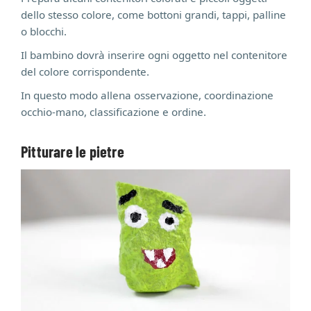
dello stesso colore, come bottoni grandi, tappi, palline
o blocchi.
Il bambino dovrà inserire ogni oggetto nel contenitore
del colore corrispondente.
In questo modo allena osservazione, coordinazione
occhio-mano, classificazione e ordine.
Pitturare le pietre