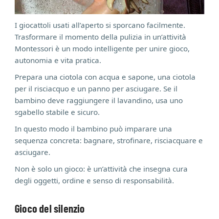
I giocattoli usati all’aperto si sporcano facilmente.
Trasformare il momento della pulizia in un’attività
Montessori è un modo intelligente per unire gioco,
autonomia e vita pratica.
Prepara una ciotola con acqua e sapone, una ciotola
per il risciacquo e un panno per asciugare. Se il
bambino deve raggiungere il lavandino, usa uno
sgabello stabile e sicuro.
In questo modo il bambino può imparare una
sequenza concreta: bagnare, strofinare, risciacquare e
asciugare.
Non è solo un gioco: è un’attività che insegna cura
degli oggetti, ordine e senso di responsabilità.
Gioco del silenzio