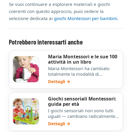
Se vuoi continuare a esplorare materiali e giochi
coerenti con questo approccio, puoi vedere la
selezione dedicata ai
giochi Montessori per bambini
.
Potrebbero interessarti anche
Maria Montessori e le sue 100
attività in un libro
Maria Montessori ha cambiato
totalmente la modalità di
insegnamento per la crescita dei
Dettagli →
propri bambini. Oggi giorno an…
Giochi sensoriali Montessori:
guida per età
I giochi sensoriali non sono tutti
uguali — cambiano radicalmente
in base all'età. Questa guida divide
Dettagli →
prodotti e crit…