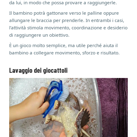
da lui, in modo che possa provare a raggiungerle.
Il bambino potrà gattonare verso le palline oppure
allungare le braccia per prenderle. In entrambi i casi,
l’attività stimola movimento, coordinazione e desiderio
di raggiungere un obiettivo.
È un gioco molto semplice, ma utile perché aiuta il
bambino a collegare movimento, sforzo e risultato.
Lavaggio dei giocattoli