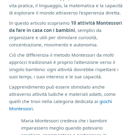
vita pratica, il linguaggio, la matematica e la capacità
di esplorare il mondo attraverso l’esperienza diretta.
In questo articolo scopriamo
10 attività Montessori
da fare in casa con i bambini
, semplici da
organizzare e utili per stimolare curiosità,
concentrazione, movimento e autonomia.
Ciò che differenzia il metodo Montessori da molti
approcci tradizionali è proprio l’attenzione verso il
singolo bambino: ogni attività dovrebbe rispettare i
suoi tempi, i suoi interessi e le sue capacità.
L’apprendimento può essere stimolato anche
attraverso attività ludiche e materiali adatti, come
quelli che trovi nella categoria dedicata ai
giochi
Montessori
.
Maria Montessori credeva che i bambini
imparassero meglio quando potevano