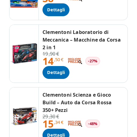
Dettagli
Clementoni Laboratorio di
Meccanica – Macchine da Corsa
2 in 1
19
,90
€
14
,50
€
-27%
Dettagli
Clementoni Scienza e Gioco
Build – Auto da Corsa Rossa
350+ Pezzi
29
,30
€
15
,34
€
-48%
Dettagli