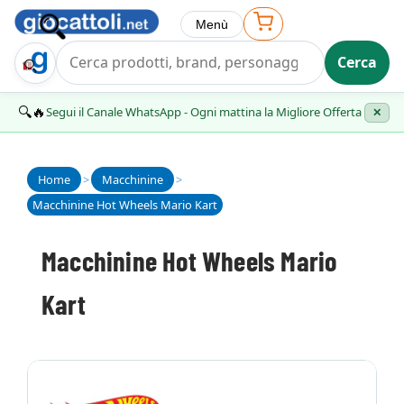
Menù
Cerca
Trova Regalo
🔍🔥
Segui il Canale WhatsApp - Ogni mattina la Migliore Offerta
✕
Home
>
Macchinine
>
Macchinine Hot Wheels Mario Kart
Macchinine Hot Wheels Mario
Kart